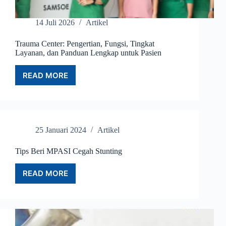
14 Juli 2026
Artikel
Trauma Center: Pengertian, Fungsi, Tingkat
Layanan, dan Panduan Lengkap untuk Pasien
READ MORE
TRAUMA
CENTER:
PENGERTIAN,
FUNGSI,
TINGKAT
LAYANAN,
25 Januari 2024
Artikel
DAN
PANDUAN
Tips Beri MPASI Cegah Stunting
LENGKAP
UNTUK
READ MORE
PASIEN
TIPS
BERI
MPASI
CEGAH
STUNTING