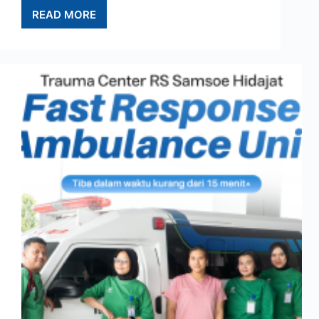
READ MORE
LEVEL
TRAUMA
CENTER
I-
V:
PERBEDAAN,
KRITERIA,
DAN
CARA
KERJA
SISTEM
RUJUKAN