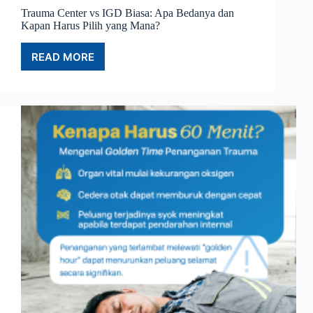
Trauma Center vs IGD Biasa: Apa Bedanya dan
Kapan Harus Pilih yang Mana?
READ MORE
TRAUMA
CENTER
VS
IGD
BIASA:
APA
BEDANYA
DAN
KAPAN
HARUS
PILIH
YANG
MANA?