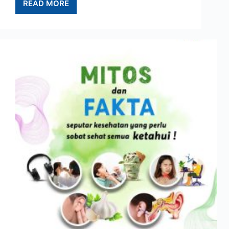
READ MORE
TIPS
PEMILIHAN
NUTRISI
SAAT
BULAN
PUASA