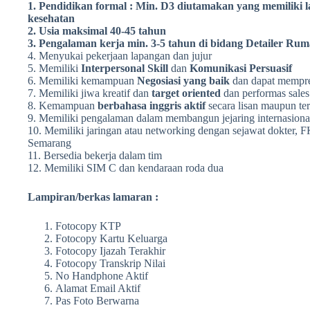
1. Pendidikan formal : Min. D3 diutamakan yang memiliki 
kesehatan
2. Usia maksimal 40-45 tahun
3. Pengalaman kerja min. 3-5 tahun di bidang Detailer Rum
4. Menyukai pekerjaan lapangan dan jujur
5. Memiliki
Interpersonal Skill
dan
Komunikasi Persuasif
6. Memiliki kemampuan
Negosiasi yang baik
dan dapat mempre
7. Memiliki jiwa kreatif dan
target oriented
dan performas sales
8. Kemampuan
berbahasa inggris aktif
secara lisan maupun ter
9. Memiliki pengalaman dalam membangun jejaring internasion
10. Memiliki jaringan atau networking dengan sejawat dokter, 
Semarang
11. Bersedia bekerja dalam tim
12. Memiliki SIM C dan kendaraan roda dua
Lampiran/berkas lamaran :
Fotocopy KTP
Fotocopy Kartu Keluarga
Fotocopy Ijazah Terakhir
Fotocopy Transkrip Nilai
No Handphone Aktif
Alamat Email Aktif
Pas Foto Berwarna