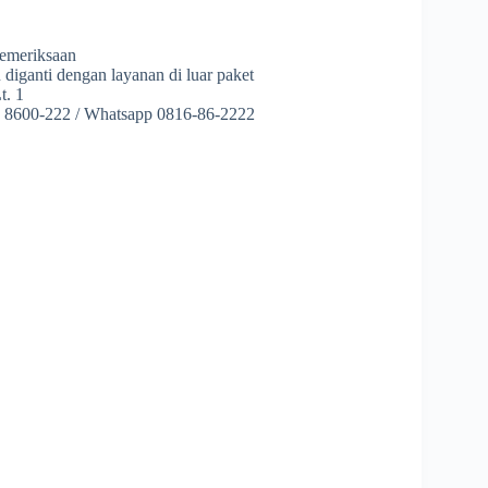
pemeriksaan
u diganti dengan layanan di luar paket
t. 1
4) 8600-222 / Whatsapp 0816-86-2222