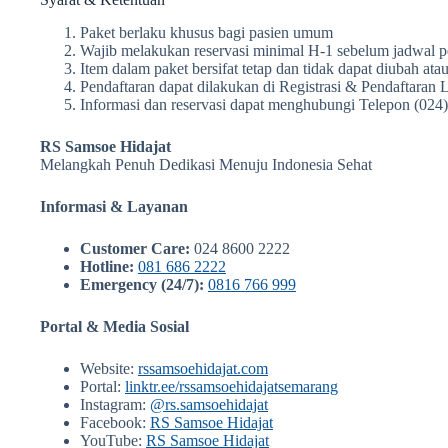
Paket berlaku khusus bagi pasien umum
Wajib melakukan reservasi minimal H-1 sebelum jadwal 
Item dalam paket bersifat tetap dan tidak dapat diubah ata
Pendaftaran dapat dilakukan di Registrasi & Pendaftaran L
Informasi dan reservasi dapat menghubungi Telepon (02
RS Samsoe Hidajat
Melangkah Penuh Dedikasi Menuju Indonesia Sehat
Informasi & Layanan
Customer Care:
024 8600 2222
Hotline:
081 686 2222
Emergency (24/7):
0816 766 999
Portal & Media Sosial
Website:
rssamsoehidajat.com
Portal:
linktr.ee/rssamsoehidajatsemarang
Instagram:
@rs.samsoehidajat
Facebook:
RS Samsoe Hidajat
YouTube:
RS Samsoe Hidajat